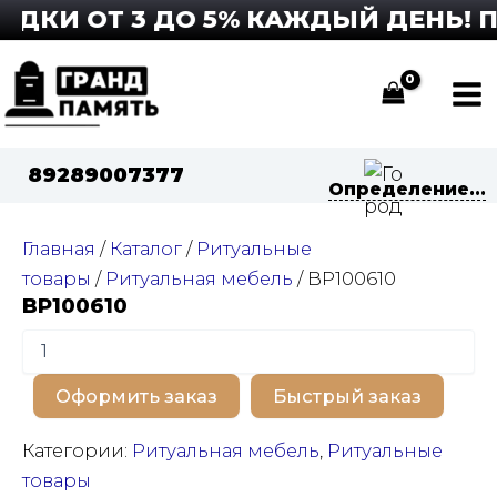
Перейти
ДКИ ОТ 3 ДО 5% КАЖДЫЙ ДЕНЬ! П
к
содержимому
Ma
Me
89289007377
Определение...
Главная
/
Каталог
/
Ритуальные
товары
/
Ритуальная мебель
/ BP100610
BP100610
Количество
товара
BP100610
Оформить заказ
Быстрый заказ
Категории:
Ритуальная мебель
,
Ритуальные
товары