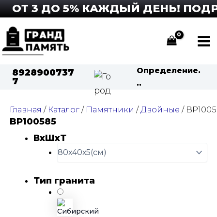
Перейти
ОТ 3 ДО 5% КАЖДЫЙ ДЕНЬ! ПОДРО
к
содержимому
Ma
Me
Определение.
8928900737
7
..
Главная
/
Каталог
/
Памятники
/
Двойные
/ BP100
BP100585
ВхШхТ
Тип гранита