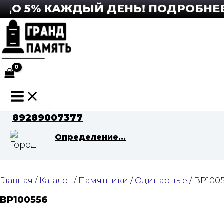
Перейти
О 5% КАЖДЫЙ ДЕНЬ! ПОДРОБНЕЕ М
к
содержимому
Main
Menu
89289007377
Определение...
Главная
/
Каталог
/
Памятники
/
Одинарные
/ BP100
BP100556