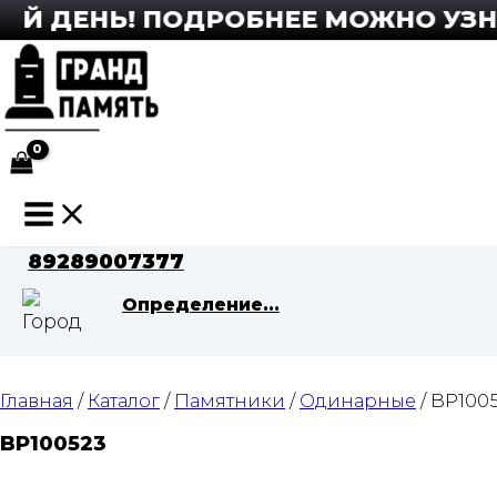
Перейти
 ДЕНЬ! ПОДРОБНЕЕ МОЖНО УЗНАТЬ
к
содержимому
Main
Menu
89289007377
Определение...
Главная
/
Каталог
/
Памятники
/
Одинарные
/ BP100
BP100523