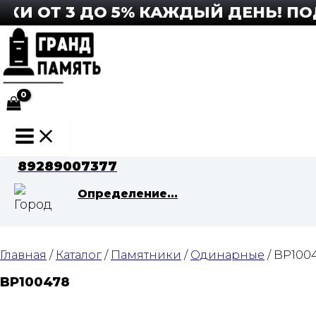
Перейти
 ОТ 3 ДО 5% КАЖДЫЙ ДЕНЬ! ПОДР
к
содержимому
Main
Menu
89289007377
Определение...
Главная
/
Каталог
/
Памятники
/
Одинарные
/ BP100
BP100478