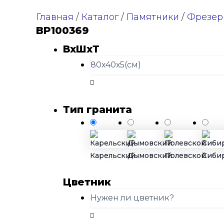
Главная
/
Каталог
/
Памятники
/
Фрезер
BP100369
ВхШхТ
Тип гранита
Карельский
Дымовский
Полевской
Сиби
Цветник