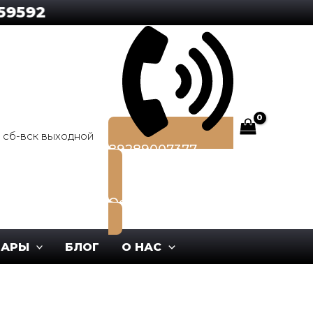
0, сб-вск выходной
89289007377
Оставить заявку
ВАРЫ
БЛОГ
О НАС