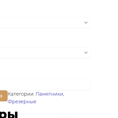
Категории:
Памятники
,
з
Фрезерные
ары