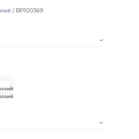
ные
/ BP100369
рский