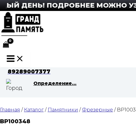
Перейти
ЫЙ ДЕНЬ! ПОДРОБНЕЕ МОЖНО УЗНА
к
содержимому
Main
Menu
89289007377
Определение...
Главная
/
Каталог
/
Памятники
/
Фрезерные
/ BP100
BP100348