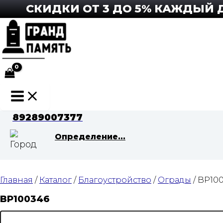
Перейти
СКИДКИ ОТ 3 ДО 5% КАЖДЫЙ ДЕ
к
содержимому
Main
Menu
89289007377
Определение...
Главная
/
Каталог
/
Благоустройство
/
Ограды
/ BP10
BP100346
Количество