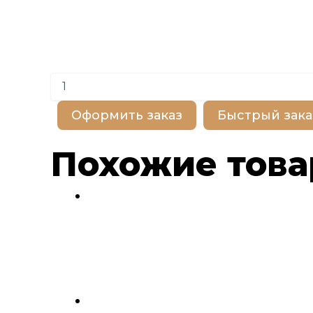
Количество
товара
BP100299
Оформить заказ
Быстрый зака
Похожие тов