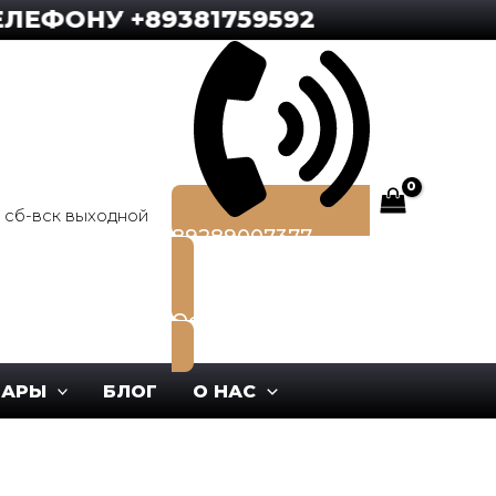
НУ +89381759592
0, сб-вск выходной
89289007377
Оставить заявку
ВАРЫ
БЛОГ
О НАС