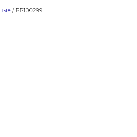
ные
/ BP100299