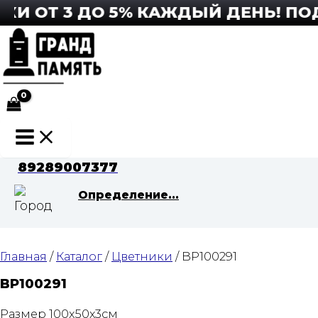
Перейти
 ОТ 3 ДО 5% КАЖДЫЙ ДЕНЬ! ПОДР
к
содержимому
Main
Menu
89289007377
Определение...
Главная
/
Каталог
/
Цветники
/ BP100291
BP100291
Размер 100х50х3см