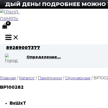
Перейти
ДЫЙ ДЕНЬ! ПОДРОБНЕЕ МОЖНО УЗН
к
содержимому
Main
Menu
89289007377
Определение...
Главная
/
Каталог
/
Памятники
/
Одинарные
/ BP100
BP100282
ВхШхТ