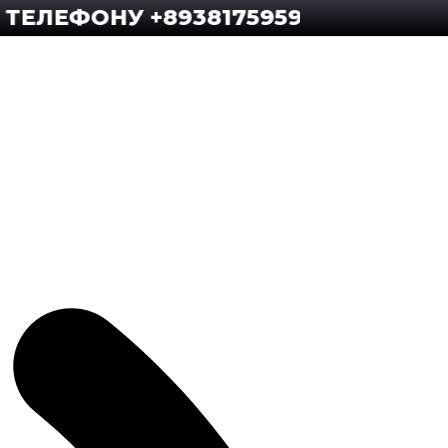
ФОНУ +89381759592