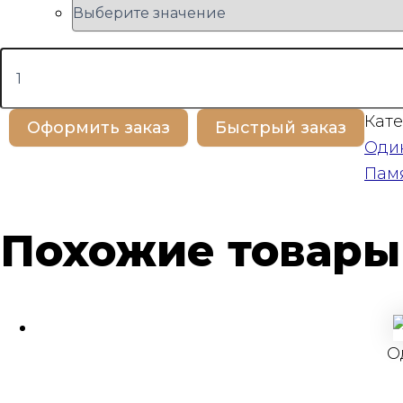
Количество
товара
BP100272
Кате
Оформить заказ
Быстрый заказ
Оди
Пам
Похожие товары
О