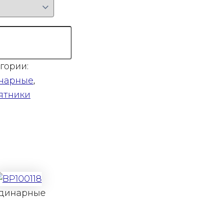
гории:
нарные
,
ятники
динарные