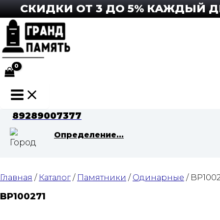
Перейти
СКИДКИ ОТ 3 ДО 5% КАЖДЫЙ ДЕН
к
содержимому
Main
Menu
89289007377
Определение...
Главная
/
Каталог
/
Памятники
/
Одинарные
/ BP1002
BP100271