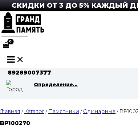
Перейти
СКИДКИ ОТ 3 ДО 5% КАЖДЫЙ ДЕН
к
содержимому
Main
Menu
89289007377
Определение...
Главная
/
Каталог
/
Памятники
/
Одинарные
/ BP100
BP100270