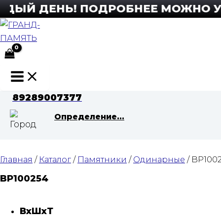
Перейти
ДЫЙ ДЕНЬ! ПОДРОБНЕЕ МОЖНО УЗНА
к
содержимому
Main
Menu
89289007377
Определение...
Главная
/
Каталог
/
Памятники
/
Одинарные
/ BP100
BP100254
ВхШхТ