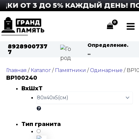
Перейти
КИ ОТ 3 ДО 5% КАЖДЫЙ ДЕНЬ! ПОД
к
содержимому
Ma
Me
Определение.
8928900737
7
..
Главная
/
Каталог
/
Памятники
/
Одинарные
/ BP1
BP100240
ВхШхТ
Тип гранита