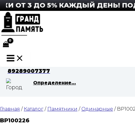
Перейти
 ОТ 3 ДО 5% КАЖДЫЙ ДЕНЬ! ПОДР
к
содержимому
Main
Menu
89289007377
Определение...
Главная
/
Каталог
/
Памятники
/
Одинарные
/ BP100
BP100226