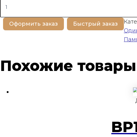
товара
BP100219
Кате
Оформить заказ
Быстрый заказ
Оди
Пам
Похожие товары
BP