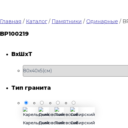
Главная
/
Каталог
/
Памятники
/
Одинарные
/ B
BP100219
ВхШхТ
Тип гранита
Карельский
Дымовский
Полевской
Сибирский