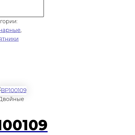
гории:
нарные
,
ятники
Двойные
100109