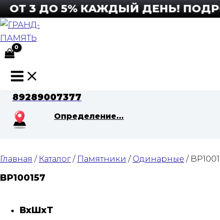
Перейти
Т 3 ДО 5% КАЖДЫЙ ДЕНЬ! ПОДРОБ
к
содержимому
Main
Menu
89289007377
Определение...
Главная
/
Каталог
/
Памятники
/
Одинарные
/ BP1001
BP100157
ВхШхТ