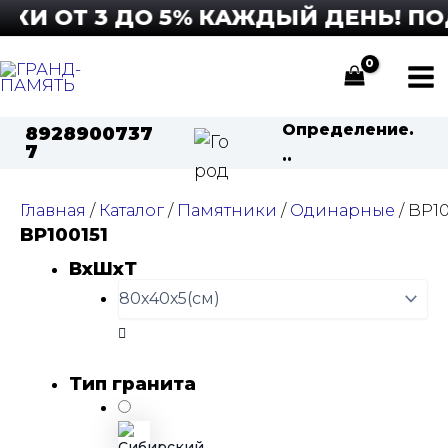
Перейти
И ОТ 3 ДО 5% КАЖДЫЙ ДЕНЬ! ПОД
к
содержимому
Ma
Определение.
8928900737
Me
7
..
Главная
/
Каталог
/
Памятники
/
Одинарные
/ BP10
BP100151
ВхШхТ
Тип гранита