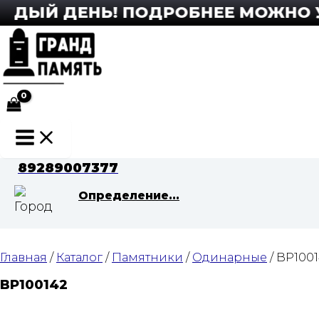
Перейти
ДЫЙ ДЕНЬ! ПОДРОБНЕЕ МОЖНО УЗН
к
содержимому
Main
Menu
89289007377
Определение...
Главная
/
Каталог
/
Памятники
/
Одинарные
/ BP100
BP100142